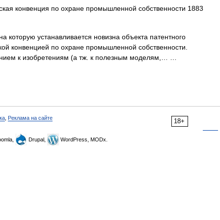
кая конвенция по охране промышленной собственности 1883
на которую устанавливается новизна объекта патентного
кой конвенцией по охране промышленной собственности.
ением к изобретениям (а тж. к полезным моделям,… …
ка
,
Реклама на сайте
18+
omla,
Drupal,
WordPress, MODx.