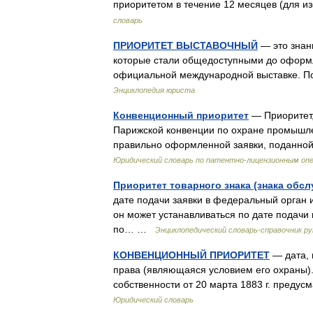
приоритетом в течение 12 месяцев (для и
словарь
ПРИОРИТЕТ ВЫСТАВОЧНЫЙ
— это знан
которые стали общедоступными до оформл
официальной международной выставке. П
Энциклопедия юриста
Конвенционный приоритет
— Приоритет,
Парижской конвенции по охране промышле
правильно оформленной заявки, поданной
Юридический словарь по патентно-лицензионным оп
Приоритет товарного знака (знака обс
дате подачи заявки в федеральный орган 
он может устанавливаться по дате подачи 
по… …
Энциклопедический словарь-справочник р
КОНВЕНЦИОННЫЙ ПРИОРИТЕТ
— дата, 
права (являющаяся условием его охраны)
собственности от 20 марта 1883 г. преду
Юридический словарь