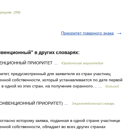
ерациям
.
1998
.
Приоритет товарного знака
нвенционный" в других словарях:
ЕНЦИОННЫЙ ПРИОРИТЕТ …
Юридическая энциклопедия
тет, предусмотренный для заявителя из стран участниц
нной собственности, который устанавливается по дате первой
 в одной из этих стран, на получение охранного… …
Большой
 КОНВЕНЦИОННЫЙ ПРИОРИТЕТ) …
Энциклопедический словарь
огласно которому заявка, поданная в одной стране участнице
ной собственности, обладает во всех других странах