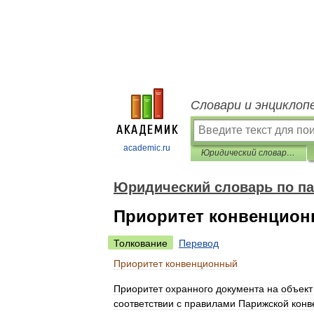
Словари и энциклоп
academic.ru
Юридический словарь по патентно-лицензионным операциям
Юридический словарь по п
Приоритет конвенцио
Толкование
Перевод
Приоритет
конвенционный
Приоритет
охранного
документа
на
объект
соответствии
с
правилами
Парижской
конв