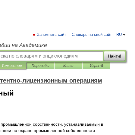
Запомнить сайт
Словарь на свой сайт
RU
едии на Академике
Найти!
Толкования
Переводы
Книги
Игры ⚽
атентно-лицензионным операциям
нный
промышленной
собственности
,
устанавливаемый
в
енции
по
охране
промышленной
собственности
.