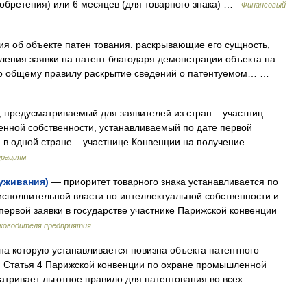
зобретения) или 6 месяцев (для товарного знака) …
Финансовый
ия об объекте патен тования. раскрывающие его сущность,
ения заявки на патент благодаря демонстрации объекта на
о общему правилу раскрытие сведений о патентуемом… …
 предусматриваемый для заявителей из стран – участниц
нной собственности, устанавливаемый по дате первой
 в одной стране – участнице Конвенции на получение… …
ерациям
луживания)
— приоритет товарного знака устанавливается по
исполнительной власти по интеллектуальной собственности и
первой заявки в государстве участнике Парижской конвенции
уководителя предприятия
на которую устанавливается новизна объекта патентного
. Статья 4 Парижской конвенции по охране промышленной
сматривает льготное правило для патентования во всех… …